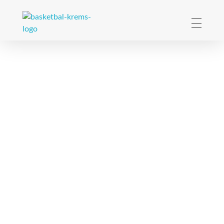
UNION Basketball Krems
Basketball in Krems und der Region Wagram
UNION
Basketball
Krems
Wir sind der erste Basketballclub in der Kremser
Stadtgeschichte und begeistern Kinder, Jugendliche
und Erwachsene am Basketball-Spiel. Dazu bieten wir
über unseren Verein "UNION Basketball Krems"
Trainingsmöglichkeiten und Liga-Teilnahme für
Basketball und halten engen Kontakt mit