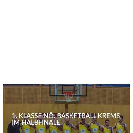
und Gymnasien gibt es z.T. auch Fördermöglichkeiten,
da wir über KigeBe Plus qualifiziert sind. (Fit Sport
Austria)
Wir waren bereits bei vielen Gymnasien und
Volksschulen für Sportunion- und NBBV Aktionstage
unterwegs.
Schultermine und Förderungen anfragen
1. KLASSE NÖ: BASKETBALL KREMS
IM HALBFINALE